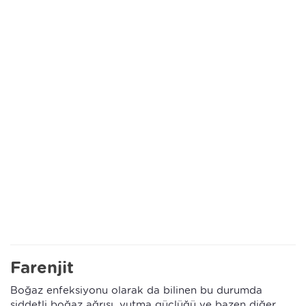
Farenjit
Boğaz enfeksiyonu olarak da bilinen bu durumda
şiddetli boğaz ağrısı, yutma güçlüğü ve bazen diğer