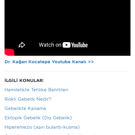
Dr. Kağan Kocatepe Youtube Kanalı >>
İLGİLİ KONULAR:
Hamilelikte Tehlike Belirtileri
Riskli Gebelik Nedir?
Gebelikte Kanama
Ektopik Gebelik (Dış Gebelik)
Hiperemezis (aşırı bulantı-kusma)