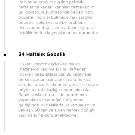
Bazı anne adaylarının ileri gebelik
haftalarına kadar "karınları çıkmayabilir".
Bu, doktorunuz ultrasonda bebeğinizin
ölçülerini normal bulmuş olmak şartıyla
bebeğin gelişmesinde bir problem
olmasından değil, anne adayının yapısal
özelliklerinden kaynaklanan bir durumdur.
34 Haftalık Gebelik
Dikkat: Braxton-Hicks kasılmaları
(hazırlayıcı kasılmalar) bu haftadan
itibaren biraz sıklaşabilir. Bu kasılmalar
gerçek doğum sancılarının aksine kısa
sürerler, düzensizdirler ve genellikle sizde
büyük bir rahatsızlığa neden olmazlar.
Rahim kasları bu şekilde antrenman
yapmakta ve bebeğiniz miyadına
geldiğinde 10 dakikada üç kez gelen ve
yaklaşık 50 saniye süren gerçek doğum
kasılmalarına dönüşmektedirler.