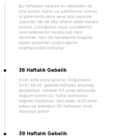
Bu haftadan itibaren ev işlerinden de
izne ayrılın. Eşiniz ve yakınlarınız tüm ev
işi görevlerini seve seve sizin yerinize
yaparlar. Ne de olsa ailenin odak noktası
sizsiniz. Çocuğunuz veya çocuklarınız
yeni gelecek bir kardeş için hem
sevinirler, hem de kendilerine bugüne
kadar gösterilen yoğun ilginin
azalmasından korkarlar.
38 Haftalık Gebelik
Evet, artık sınıra girdiniz. Doğumların
%75'i 38-42. gebelik haftaları arasında
gerçekleşir. Yaklaşık %5 anne adayında
doğum eylemi 42. hafta dolmasına
rağmen başlamaz. Geri kalan %20 anne
adayı ise bebeğini 38. haftadan önce
dünyaya getirir.
39 Haftalık Gebelik