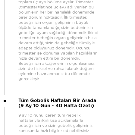
toplam üç ayrı bölüme ayrılır. Trimester
(trimester=latince üç ay) adı verilen bu
bölümlerin her biri hamilelik döneminde
birer dönüm noktasıdır. İlk trimester,
bebeğinizin organ gelişiminin büyük
ölçüde tamamlandığı, sizin bedeninizin
gebeliğe uyum sağladığı dönemdir. İkinci
trimester bebeğin organ gelişiminin hızla
devam ettiği, sizin de gebeliğe tümüyle
adapte olduğunuz dönemdir. Üçüncü
trimester ise doğuma yapılan hazırlıkların
hızla devam ettiği bir dönemdir.
Bebeğinizin akciğerlerinin olgunlaşması,
sizin de fiziksel ve ruhsal olarak doğum
eylemine hazırlanmanız bu dönemde
gerçekleşir.
Tüm Gebelik Haftaları Bir Arada
(9 Ay 10 Gün - 40 Hafta Özeti)
9 ay 10 günü içeren tüm gebelik
haftalarıyla ilgili kısa açıklamalarla
bebeğinizin ve sizin gebelik gelişiminiz
konusunda hızlı bilgiler edinebilirsiniz.