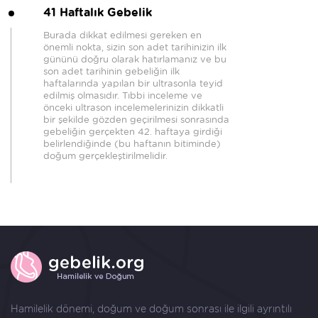
41 Haftalık Gebelik
Burada dikkat edilmesi gereken en
önemli nokta, sizin son adet tarihinizin ilk
gününü doğru olarak hatırlamanız ve bu
son adet tarihinin gebeliğin ilk
haftalarında yapılan bir ultrasonla teyid
edilmiş olmasıdır. Tıbbi inceleme ve
önceki ultrason incelemelerinizin dikkatli
bir şekilde gözden geçirilmesi sonrasında
gebeliğin gerçekten 42. haftaya girdiği
belirlendiğinde (bu haftanın bitiminde)
doğum gerçekleştirilmelidir.
Hamilelik dönemi, doğum ve doğum sonrası ile ilgili ayrıntılı