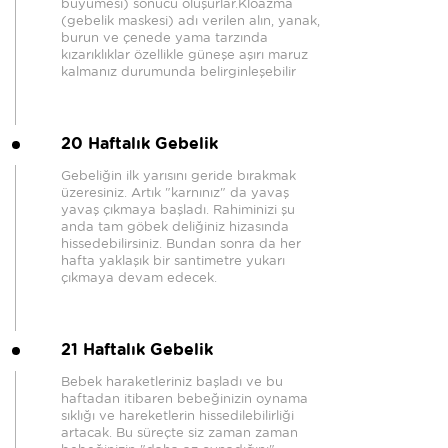
büyümesi) sonucu oluşurlar.Kloazma
(gebelik maskesi) adı verilen alın, yanak,
burun ve çenede yama tarzında
kızarıklıklar özellikle güneşe aşırı maruz
kalmanız durumunda belirginleşebilir
20 Haftalık Gebelik
Gebeliğin ilk yarısını geride bırakmak
üzeresiniz. Artık "karnınız" da yavaş
yavaş çıkmaya başladı. Rahiminizi şu
anda tam göbek deliğiniz hizasında
hissedebilirsiniz. Bundan sonra da her
hafta yaklaşık bir santimetre yukarı
çıkmaya devam edecek.
21 Haftalık Gebelik
Bebek haraketleriniz başladı ve bu
haftadan itibaren bebeğinizin oynama
sıklığı ve hareketlerin hissedilebilirliği
artacak. Bu süreçte siz zaman zaman