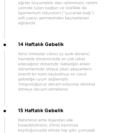
ağrılar büyümekte olan rahiminizin, rahimi
yerinde tutan bağları ve özellikle de
ligamentum rotundum ("yuvarlak bağ")
adlı yapıyı germesinden kaynaklanan
ağrılardır.
14 Haftalık Gebelik
İkinci trimester (ikinci üç aylık dönem)
hamilelik döneminizde en çok rahat
edeceğiniz dönemdir. Gebeliğin erken
dönemlerinde ortaya çıkan şikayetlerin
önemli bir kısmı kaybolmuş ve vücut
gebeliğe uyum sağlamıştır.
Yorgunluğunuz devam ediyorsa istirahat
etmeye devam etmelisiniz.
15 Haftalık Gebelik
Rahiminizi artık dışarıdan elle
hissedebilirsiniz. Elinizi karnınıza
koyduğunuzda elinize top gibi, yumuşak