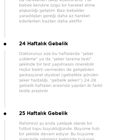
bebek kendine özgü bir hareket etme
alışkanlığı geliştirir. Bazı bebekler
yaradılışları gereği daha az hareket
ederlerken bazıları daha aktiftir.
24 Haftalık Gebelik
Doktorunuz size bu haftalarda "şeker
yükleme" ya da "şeker tarama testi"
şeklinde bir test yapılmasını önerebilir.
Hiçbir belirti vermeden de gelişebilen
gestasyonel diyabet (gebelikte görülen
şeker hastalığı, "gebelik şekeri") 24-28.
gebelik haftaları arasında yapılan iki farklı
testle araştırılır.
25 Haftalık Gebelik
Rahiminiz şu anda yaklaşık olarak bir
futbol topu büyüklüğünde. Büyüme hızlı
bir şekilde devam ediyor. Bu büyüme
sürecinde rahiminiz belinizde bulunan