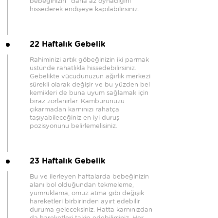
bebeğinizin "daha az oynadığını"
hissederek endişeye kapılabilirsiniz.
22 Haftalık Gebelik
Rahiminizi artık göbeğinizin iki parmak
üstünde rahatlıkla hissedebilirsiniz.
Gebelikte vücudunuzun ağırlık merkezi
sürekli olarak değişir ve bu yüzden bel
kemikleri de buna uyum sağlamak için
biraz zorlanırlar. Kamburunuzu
çıkarmadan karnınızı rahatça
taşıyabileceğiniz en iyi duruş
pozisyonunu belirlemelisiniz.
23 Haftalık Gebelik
Bu ve ilerleyen haftalarda bebeğinizin
alanı bol olduğundan tekmeleme,
yumruklama, omuz atma gibi değişik
hareketleri birbirinden ayırt edebilir
duruma geleceksiniz. Hatta karnınızdan
da hareketleri takip edebilirsiniz. Her