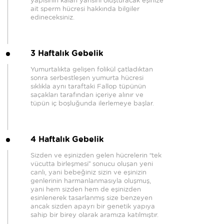
yapısının kalan yarısını oluşturacak eşinize
ait sperm hücresi hakkında bilgiler
edineceksiniz.
3 Haftalık Gebelik
Yumurtalıkta gelişen folikül çatladıktan
sonra serbestleşen yumurta hücresi
sıklıkla aynı taraftaki Fallop tüpünün
saçakları tarafından içeriye alınır ve
tüpün iç boşluğunda ilerlemeye başlar.
4 Haftalık Gebelik
Sizden ve eşinizden gelen hücrelerin “tek
vücutta birleşmesi” sonucu oluşan yeni
canlı, yani bebeğiniz sizin ve eşinizin
genlerinin harmanlanmasıyla oluşmuş,
yani hem sizden hem de eşinizden
esinlenerek tasarlanmış size benzeyen
ancak sizden apayrı bir genetik yapıya
sahip bir birey olarak aramıza katılmıştır.