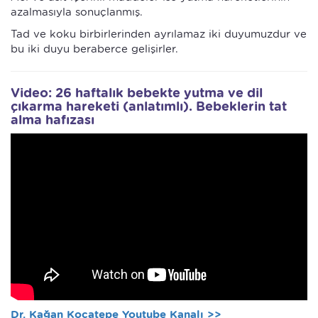
azalmasıyla sonuçlanmış.
Tad ve koku birbirlerinden ayrılamaz iki duyumuzdur ve
bu iki duyu beraberce gelişirler.
Video: 26 haftalık bebekte yutma ve dil
çıkarma hareketi (anlatımlı). Bebeklerin tat
alma hafızası
Dr. Kağan Kocatepe Youtube Kanalı >>