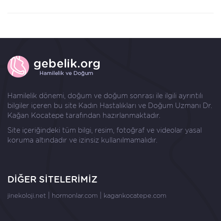
Hamilelik dönemi, doğum ve doğum sonrası ile ilgili ayrıntılı
bilgiler içeren bu site Kadın Hastalıkları ve Doğum Uzmanı
Dr.
Kağan Kocatepe
tarafından hazırlanmaktadır.
Site içeriğindeki tüm bilgi, resim, fotoğraf ve videolar yasal
koruma altındadır ve izinsiz kullanılmamalıdır.
DİĞER SİTELERİMİZ
|
|
jinekoloji.net
hormonlar.com
kagankocatepe.com