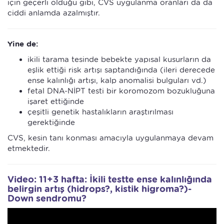
için geçerli olduğu gibi, CVS uygulanma oranları da da
ciddi anlamda azalmıştır.
Yine de:
ikili tarama tesinde bebekte yapısal kusurların da
eşlik ettiği risk artışı saptandığında (ileri derecede
ense kalınlığı artışı, kalp anomalisi bulguları vd.)
fetal DNA-NİPT testi bir koromozom bozukluğuna
işaret ettiğinde
çeşitli genetik hastalıkların araştırılması
gerektiğinde
CVS, kesin tanı konması amacıyla uygulanmaya devam
etmektedir.
Video: 11+3 hafta: İkili testte ense kalınlığında
belirgin artış (hidrops?, kistik higroma?)-
Down sendromu?