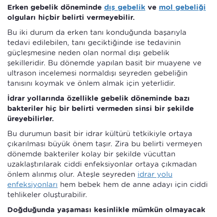
Erken gebelik döneminde
dış gebelik
ve
mol gebeliği
olguları hiçbir belirti vermeyebilir.
Bu iki durum da erken tanı konduğunda başarıyla
tedavi edilebilen, tanı geciktiğinde ise tedavinin
güçleşmesine neden olan normal dışı gebelik
şekilleridir. Bu dönemde yapılan basit bir muayene ve
ultrason incelemesi normaldışı seyreden gebeliğin
tanısını koymak ve önlem almak için yeterlidir.
İdrar yollarında özellikle gebelik döneminde bazı
bakteriler hiç bir belirti vermeden sinsi bir şekilde
üreyebilirler.
Bu durumun basit bir idrar kültürü tetkikiyle ortaya
çıkarılması büyük önem taşır. Zira bu belirti vermeyen
dönemde bakteriler kolay bir şekilde vücuttan
uzaklaştırılarak ciddi enfeksiyonlar ortaya çıkmadan
önlem alınmış olur. Ateşle seyreden
idrar yolu
enfeksiyonları
hem bebek hem de anne adayı için ciddi
tehlikeler oluşturabilir.
Doğduğunda yaşaması kesinlikle mümkün olmayacak