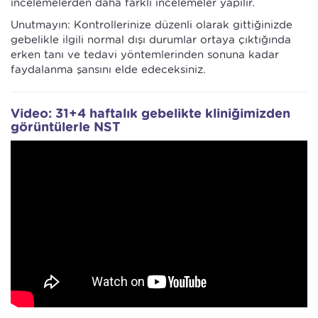
incelemelerden daha farklı incelemeler yapılır.
Unutmayın: Kontrollerinize düzenli olarak gittiğinizde
gebelikle ilgili normal dışı durumlar ortaya çıktığında
erken tanı ve tedavi yöntemlerinden sonuna kadar
faydalanma şansını elde edeceksiniz.
Video: 31+4 haftalık gebelikte kliniğimizden
görüntülerle NST