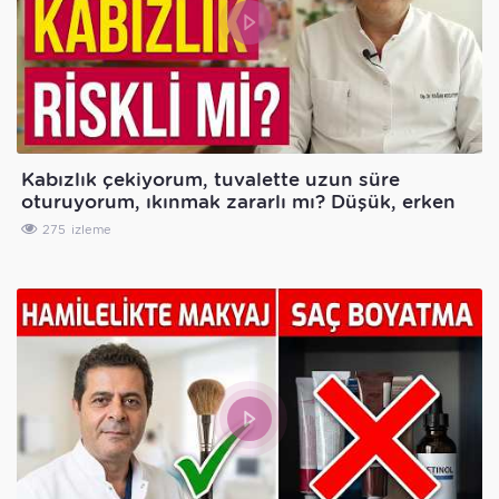
Kabızlık çekiyorum, tuvalette uzun süre
oturuyorum, ıkınmak zararlı mı? Düşük, erken
doğum olur mu?
275