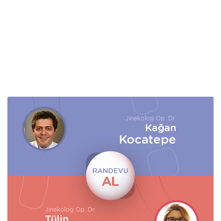
Jinekolog Op. Dr.
Kağan
Kocatepe
Jinekolog Op. Dr.
Tülin