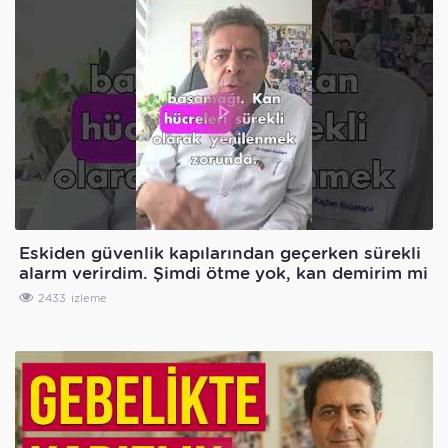
Eskiden güvenlik kapılarından geçerken sürekli
alarm verirdim. Şimdi ötme yok, kan demirim mi
azaldı
2433