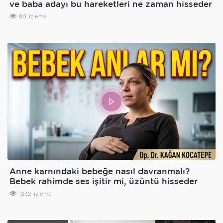
ve baba adayı bu hareketleri ne zaman hisseder
ve anlar?
80
Anne karnındaki bebeğe nasıl davranmalı?
Bebek rahimde ses işitir mi, üzüntü hisseder
mi? Anlar mı?
1232