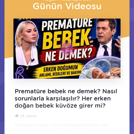
Günün Videosu
Prematüre bebek ne demek? Nasıl
sorunlarla karşılaşılır? Her erken
doğan bebek küvöze girer mi?
28
Prematüre bebek, anne karnındaki gelişimini tam
olarak tamamlamadan, 37. gebelik haftasından önce