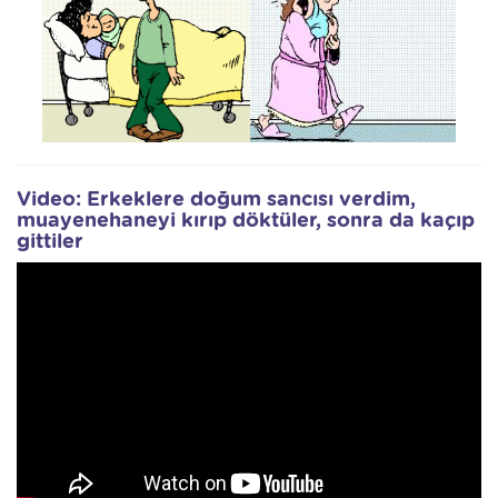
Video: Erkeklere doğum sancısı verdim,
muayenehaneyi kırıp döktüler, sonra da kaçıp
gittiler