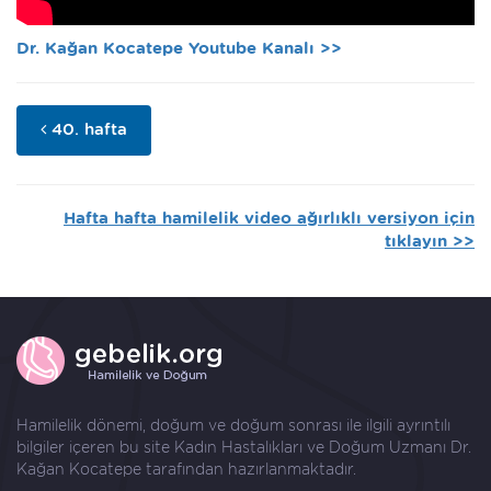
Dr. Kağan Kocatepe Youtube Kanalı >>
40. hafta
Hafta hafta hamilelik video ağırlıklı versiyon için
tıklayın >>
Hamilelik dönemi, doğum ve doğum sonrası ile ilgili ayrıntılı
bilgiler içeren bu site Kadın Hastalıkları ve Doğum Uzmanı
Dr.
Kağan Kocatepe
tarafından hazırlanmaktadır.