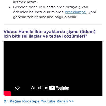
iletmek lazım.
Genelde daha ileri haftalarda ortaya çıkan
ödemler ise bazı durumlarda
preeklampsi
, yani
gebelik zehirlenmesine bağlı olabilir.
Video: Hamilelikte ayaklarda şişme (ödem)
için bitkisel ilaçlar ve tedavi çözümleri?
Dr. Kağan Kocatepe Youtube Kanalı >>