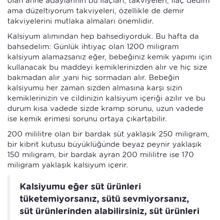
olan anne adaylarının bu ilaçları, takviyeleri, ilaç dedim
ama düzeltiyorum takviyeleri, özellikle de demir
takviyelerini mutlaka almaları önemlidir.
Kalsiyum alımından hep bahsediyorduk. Bu hafta da
bahsedelim: Günlük ihtiyaç olan 1200 miligram
kalsiyum alamazsanız eğer, bebeğiniz kemik yapımı için
kullanacak bu maddeyi kemiklerinizden alır ve hiç size
bakmadan alır ,yani hiç sormadan alır. Bebeğin
kalsiyumu her zaman sizden almasına karşı sizin
kemiklerinizin ve cildinizin kalsiyum içeriği azılır ve bu
durum kısa vadede sizde kramp sorunu, uzun vadede
ise kemik erimesi sorunu ortaya çıkartabilir.
200 mililitre olan bir bardak süt yaklaşık 250 miligram,
bir kibrit kutusu büyüklüğünde beyaz peynir yaklaşık
150 miligram, bir bardak ayran 200 mililitre ise 170
miligram yaklaşık kalsiyum içerir.
Kalsiyumu eğer süt ürünleri
tüketemiyorsanız, sütü sevmiyorsanız,
süt ürünlerinden alabilirsiniz, süt ürünleri