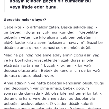
adayın içinden geçen bir cümledir bu
veya ifade eder bunu.
Gerçekte neler oluyor?
Gebelikte kilo artmalıdır zaten. Başka şekilde sağlıklı
bir bebeğin doğması çok mümkün değil. "Gebelikte
bebeğim yeterince kilo alsın ancak ben bebeğimin
aldığı kadar kilo alayım fazlasını almayayım". Güzel bir
düşünce ama gerçekleşmesi çok mümkün değil.
Miadına gelindiğinde anne adaylarının çoğu aşırı yağlı
ve karbonhidrat yiyeceklerden uzak dursalar bile
ekstradan ortalama 4 buçuk kilogramlık bir yağ
deposu oluştururlar. Bebek de kendisi için de bir yağ
dokusu deposu oluşturuyor.
Anne adayının ve hatta bebeğin kendisinin oluşturduğu
yağ deposunun var olma amacı, bebek doğum
sonrasında dünyada kıtlık olsa bile muhtemel bir kıtlık
durumuna karşı yine de anne adayı bu depolarıyla
bebeğini besleyebilecek. O yüzden düşük kalorili
beslenen anne adaylarında da bu yağ deposu dokusu