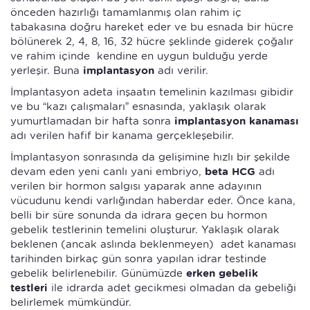
önceden hazırlığı tamamlanmış olan rahim iç
tabakasına doğru hareket eder ve bu esnada bir hücre
bölünerek 2, 4, 8, 16, 32 hücre şeklinde giderek çoğalır
ve rahim içinde kendine en uygun bulduğu yerde
yerleşir. Buna
implantasyon
adı verilir.
İmplantasyon adeta inşaatın temelinin kazılması gibidir
ve bu “kazı çalışmaları” esnasında, yaklaşık olarak
yumurtlamadan bir hafta sonra
implantasyon kanaması
adı verilen hafif bir kanama gerçekleşebilir.
İmplantasyon sonrasında da gelişimine hızlı bir şekilde
devam eden yeni canlı yani embriyo,
beta HCG
adı
verilen bir hormon salgısı yaparak anne adayının
vücudunu kendi varlığından haberdar eder. Önce kana,
belli bir süre sonunda da idrara geçen bu hormon
gebelik testlerinin temelini oluşturur. Yaklaşık olarak
beklenen (ancak aslında beklenmeyen) adet kanaması
tarihinden birkaç gün sonra yapılan idrar testinde
gebelik belirlenebilir. Günümüzde
erken gebelik
testleri
ile idrarda adet gecikmesi olmadan da gebeliği
belirlemek mümkündür.