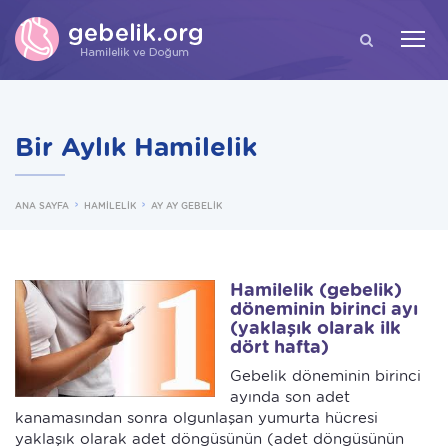
ARA
Bir Aylık Hamilelik
ANA SAYFA
HAMİLELİK
AY AY GEBELİK
H
amilelik (gebelik)
döneminin birinci ayı
(yaklaşık olarak ilk
dört hafta)
Gebelik döneminin birinci
ayında son adet
kanamasından sonra olgunlaşan yumurta hücresi
yaklaşık olarak adet döngüsünün (adet döngüsünün