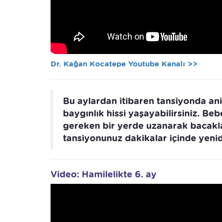
Dr. Kağan Kocatepe Youtube Kanalı >>
Bu aylardan itibaren tansiyonda an
baygınlık hissi yaşayabilirsiniz. 
gereken bir yerde uzanarak bacakla
tansiyonunuz dakikalar içinde yeni
Video: Hamilelikte 6. ay