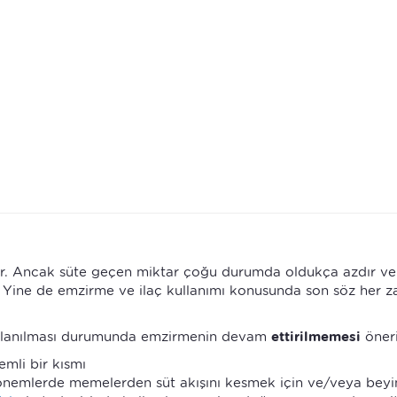
er. Ancak süte geçen miktar çoğu durumda oldukça azdır ve
z. Yine de emzirme ve ilaç kullanımı konusunda son söz her 
kullanılması durumunda emzirmenin devam
ettirilmemesi
öneril
emli bir kısmı
önemlerde memelerden süt akışını kesmek için ve/veya beyi