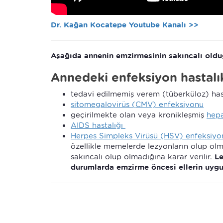
Dr. Kağan Kocatepe Youtube Kanalı >>
Aşağıda annenin emzirmesinin sakıncalı olduğ
Annedeki enfeksiyon hastalık
tedavi edilmemiş verem (tüberküloz) has
sitomegalovirüs (CMV) enfeksiyonu
geçirilmekte olan veya kronikleşmiş
hepa
AIDS hastalığı
Herpes Simpleks Virüsü (HSV) enfeksiyo
özellikle memelerde lezyonların olup ol
sakıncalı olup olmadığına karar verilir.
Le
durumlarda emzirme öncesi ellerin uygu