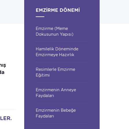
EMZIRME DÖNEMI
Emzirme (Meme
Dokusunun Yapısı)
Hamilelik Döneminde
Emzirmeye Hazırlık
mış
Resimlerle Emzirme
da
Eğitimi
Emzirmenin Anneye
Faydaları
Emzirmenin Bebeğe
Faydaları
LER.