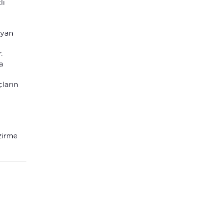
li
 yan
.
a
çların
zirme