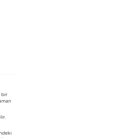
 bir
zaman
ir.
ndeki