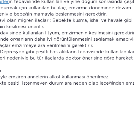
rler
in tedavisinde kullanılan ve yine doğum sonrasında çeşit
rdurmak için kullanılan bu ilaç, emzirme döneminde devam
deniyle bebeğin mamayla beslenmesini gerektirir.
vi olan migren ilaçları: Bebekte kusma, ishal ve havale gibi
 kesilmesi önerilir.
tedavisinde kullanılan lityum, emzirmenin kesilmesini gerektirir
erinde organların daha iyi görüntülenmesini sağlamak amacıyl
çlar emzirmeye ara verilmesini gerektirir.
: Depresyon gibi çeşitli hastalıkların tedavisinde kullanılan ila
ri nedeniyle bu tür ilaçlarda doktor önerisine göre hareket
r
le emziren annelerin alkol kullanması önerilmez.
kte çeşitli istenmeyen durumlara neden olabileceğinden em