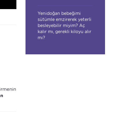
Yenidoğan bebeğimi
sütümle emzirerek yeterli
besleyebilir miyim? Aç
kalır mı, gerekli kiloyu alır
mı?
irmenin
an