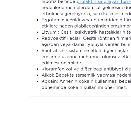
hipofiz bezinde
prolaktin salgılayan tümö
nedenlerle memelerden süt gelmesini du
ettirilmesi gerekiyorsa, sütü kesmesi ne
Ergotamin içerikli veya bu maddenin türe
etkilere neden olabileceğinden emzirmenin
Lityum : Çeşitli psikiyatrik hastalıkların 
Radyoaktif ilaçlar: Çeşitli röntgen filml
ağızdan veya damar yoluyla verilen bu ila
Santral sinir sistemine etkili diğer ilaçlar
emzirme üzerine muhtemel olumsuz etkile
edilmesi önemlidir.
Kloramfenikol ve diğer bazı antibiyotikle
Alkol: Bebekte sersemlik yapması nedeniy
Kokain: Annenin kokain kullanması bebe
döneminde kokain kullanımı önerilmez.