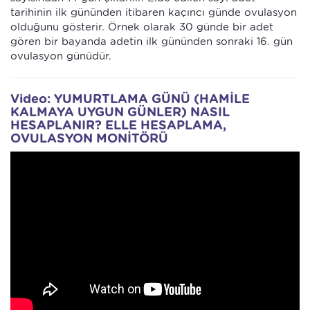
tarihinin ilk gününden itibaren kaçıncı günde ovulasyon
olduğunu gösterir. Örnek olarak 30 günde bir adet
gören bir bayanda adetin ilk gününden sonraki 16. gün
ovulasyon günüdür.
Video: YUMURTLAMA GÜNÜ (HAMİLE
KALMAYA UYGUN GÜNLER) NASIL
HESAPLANIR? ELLE HESAPLAMA,
OVULASYON MONİTÖRÜ