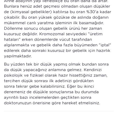
Anne adayının yaşı ilerledikçe bu oran daha da artar.
Bunlara henüz adet geçmesi olmadan oluşan düşükler
de (kimyasal gebelikler) katılırsa bu oran %30'a kadar
çıkabilir. Bu oran yüksek gözükse de aslında doğanın
mükemmel canlı yaratma işleminin ilk basamağıdır.
Döllenme sonucu oluşan gebelik ürünü her zaman
kusursuz değildir. Kromozomal seviyedeki "üretim
hataları" erken dönemlerde vücut tarafından
algılanmakta ve gebelik daha fazla büyümeden "iptal"
edilerek daha sonraki kusursuz bir gebelik için hazırlık
yapılmaktadır.
Bu yüzden tek bir düşük yapmış olmak bundan sonra
da düşük yapacağınız anlamına gelmez. Kendinizi
psikolojik ve fiziksel olarak hazır hissettiğiniz zaman,
tercihen düşük sonrası ilk adetinizi gördükten
sonra tekrar gebe kalabilirsiniz. Eğer bu ikinci
denemeniz de düşükle sonuçlanırsa bu durumda
ayrıntılı bazı incelemelerden geçtikten sonra
doktorunuzun önerisine göre hareket etmelisiniz.