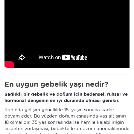
En uygun gebelik yaşı nedir?
Sağlıklı bir gebelik ve doğum için bedensel, ruhsal ve
hormonal dengenin en iyi durumda olması gerekir.
Kadında gelişim genellikle 18. yaşın sonuna kadar
devam eder. Bu yüzden doğum esnasında yaş alt sınırı
18 olmalıdır. 35 yaş sonrasında ise hamile kalabilirliğin
nispeten zorlaşması, bebekte kromozom anomalilerinde