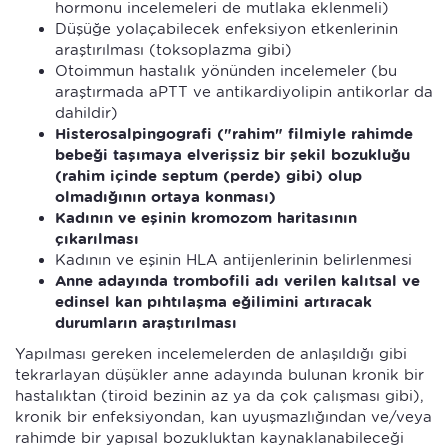
hormonu incelemeleri de mutlaka eklenmeli)
Düşüğe yolaçabilecek enfeksiyon etkenlerinin
araştırılması (toksoplazma gibi)
Otoimmun hastalık yönünden incelemeler (bu
araştırmada aPTT ve antikardiyolipin antikorlar da
dahildir)
Histerosalpingografi ("rahim" filmiyle rahimde
bebeği taşımaya elverişsiz bir şekil bozukluğu
(rahim içinde septum (perde) gibi) olup
olmadığının ortaya konması)
Kadının ve eşinin kromozom haritasının
çıkarılması
Kadının ve eşinin HLA antijenlerinin belirlenmesi
Anne adayında trombofili adı verilen kalıtsal ve
edinsel kan pıhtılaşma eğilimini artıracak
durumların araştırılması
Yapılması gereken incelemelerden de anlaşıldığı gibi
tekrarlayan düşükler anne adayında bulunan kronik bir
hastalıktan (tiroid bezinin az ya da çok çalışması gibi),
kronik bir enfeksiyondan, kan uyuşmazlığından ve/veya
rahimde bir yapısal bozukluktan kaynaklanabileceği