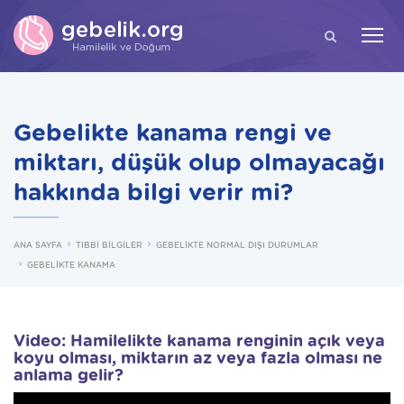
ARA
Gebelikte kanama rengi ve
miktarı, düşük olup olmayacağı
hakkında bilgi verir mi?
ANA SAYFA
TIBBİ BİLGİLER
GEBELİKTE NORMAL DIŞI DURUMLAR
GEBELİKTE KANAMA
Video: Hamilelikte kanama renginin açık veya
koyu olması, miktarın az veya fazla olması ne
anlama gelir?