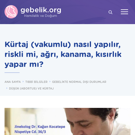
ARA
Kürtaj (vakumlu) nasıl yapılır,
riskli mi, ağrı, kanama, kısırlık
yapar mı?
ANA SAYFA
TIBBİ BİLGİLER
GEBELİKTE NORMAL DIŞI DURUMLAR
DÜŞÜK (ABORTUS) VE KÜRTAJ