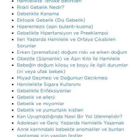
Hamilelikte Tehlike Belirtileri
Riskli Gebelik Nedir?
Gebelikte Kanama
Ektopik Gebelik (Dış Gebelik)
Hiperemezis (aşırı bulantı-kusma)
Gebelikte Hipertansiyon ve Preeklampsi
İleri Yaşlarda Hamilelik ve Ortaya Çıkabilen
Sorunlar
Erken (prematüre) doğum riski ve erken doğum
Obezite (Şişmanlık) ve Aşırı Kilo İle Hamilelik
Bebeğin doğum kilosu ve boyu ile ilgili durumlar
(iri veya ufak bebek)
Miyad Geçmesi ve Doğumun Gecikmesi
Hamilelikte Sigara Kullanımı
Gebelikte Enfeksiyonlar
Gebelik ve allerji
Gebelik ve miyomlar
Gebelik ve yumurtalık kistleri
Kan Uyuşmazlığında Nasıl Bir Yol İzlenmelidir?
Adolesan ve Genç Yaşlarda Hamilelik Yaşamak
Anne karnındaki bebekte anomaliler ve bunları
saptamak için yapılan testler