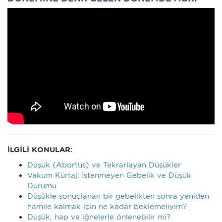
İLGİLİ KONULAR:
Düşük (Abortus) ve Tekrarlayan Düşükler
Vakum Kürtaj: İstenmeyen Gebelik ve Düşük
Durumu
Düşükle sonuçlanan bir gebelikten sonra yeniden
hamile kalmak için ne kadar beklemeliyim?
Düşük, hap ve iğnelerle önlenebilir mi?