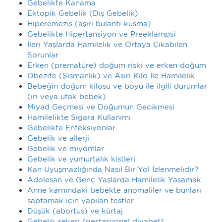
Gebelikte Kanama
Ektopik Gebelik (Dış Gebelik)
Hiperemezis (aşırı bulantı-kusma)
Gebelikte Hipertansiyon ve Preeklampsi
İleri Yaşlarda Hamilelik ve Ortaya Çıkabilen
Sorunlar
Erken (prematüre) doğum riski ve erken doğum
Obezite (Şişmanlık) ve Aşırı Kilo İle Hamilelik
Bebeğin doğum kilosu ve boyu ile ilgili durumlar
(iri veya ufak bebek)
Miyad Geçmesi ve Doğumun Gecikmesi
Hamilelikte Sigara Kullanımı
Gebelikte Enfeksiyonlar
Gebelik ve allerji
Gebelik ve miyomlar
Gebelik ve yumurtalık kistleri
Kan Uyuşmazlığında Nasıl Bir Yol İzlenmelidir?
Adolesan ve Genç Yaşlarda Hamilelik Yaşamak
Anne karnındaki bebekte anomaliler ve bunları
saptamak için yapılan testler
Düşük (abortus) ve kürtaj
Gebelik şekeri (gestasyonel diyabet)