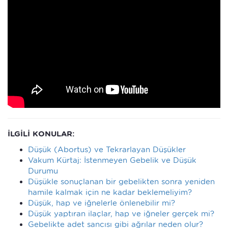
İLGİLİ KONULAR:
Düşük (Abortus) ve Tekrarlayan Düşükler
Vakum Kürtaj: İstenmeyen Gebelik ve Düşük
Durumu
Düşükle sonuçlanan bir gebelikten sonra yeniden
hamile kalmak için ne kadar beklemeliyim?
Düşük, hap ve iğnelerle önlenebilir mi?
Düşük yaptıran ilaçlar, hap ve iğneler gerçek mi?
Gebelikte adet sancısı gibi ağrılar neden olur?