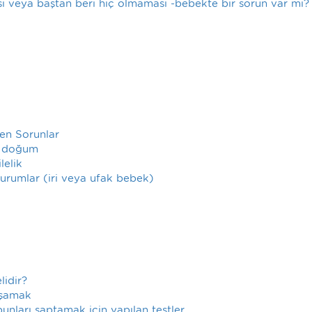
ası veya baştan beri hiç olmaması -bebekte bir sorun var mı?
len Sorunlar
n doğum
lelik
durumlar (iri veya ufak bebek)
lidir?
aşamak
nları saptamak için yapılan testler