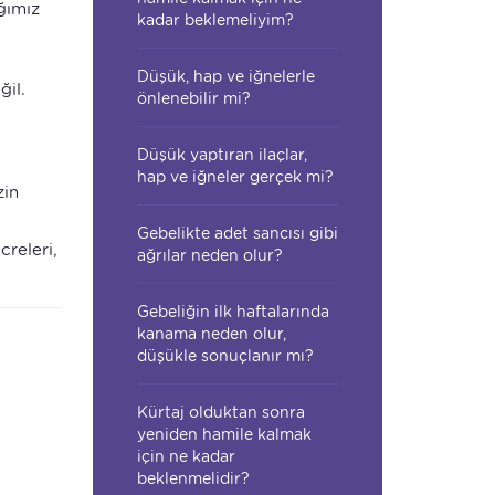
ğımız
kadar beklemeliyim?
Düşük, hap ve iğnelerle
il.
önlenebilir mi?
Düşük yaptıran ilaçlar,
hap ve iğneler gerçek mi?
zin
Gebelikte adet sancısı gibi
releri,
ağrılar neden olur?
Gebeliğin ilk haftalarında
kanama neden olur,
düşükle sonuçlanır mı?
Kürtaj olduktan sonra
yeniden hamile kalmak
için ne kadar
beklenmelidir?