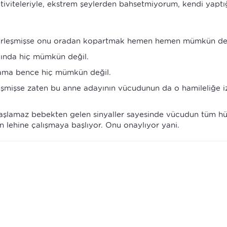
ktiviteleriyle, ekstrem şeylerden bahsetmiyorum, kendi yaptı
 yerleşmişse onu oradan kopartmak hemen hemen mümkün değ
nda hiç mümkün değil.
ama bence hiç mümkün değil.
eşmişse zaten bu anne adayının vücudunun da o hamileliğe i
başlamaz bebekten gelen sinyaller sayesinde vücudun tüm hüc
un lehine çalışmaya başlıyor. Onu onaylıyor yani.