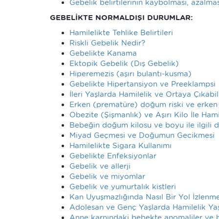
Gebelik belirtilerinin kaybolması, azalm
GEBELİKTE NORMALDIŞI DURUMLAR:
Hamilelikte Tehlike Belirtileri
Riskli Gebelik Nedir?
Gebelikte Kanama
Ektopik Gebelik (Dış Gebelik)
Hiperemezis (aşırı bulantı-kusma)
Gebelikte Hipertansiyon ve Preeklampsi
İleri Yaşlarda Hamilelik ve Ortaya Çıkabi
Erken (prematüre) doğum riski ve erke
Obezite (Şişmanlık) ve Aşırı Kilo İle Hami
Bebeğin doğum kilosu ve boyu ile ilgili 
Miyad Geçmesi ve Doğumun Gecikmesi
Hamilelikte Sigara Kullanımı
Gebelikte Enfeksiyonlar
Gebelik ve allerji
Gebelik ve miyomlar
Gebelik ve yumurtalık kistleri
Kan Uyuşmazlığında Nasıl Bir Yol İzlenme
Adolesan ve Genç Yaşlarda Hamilelik Y
Anne karnındaki bebekte anomaliler ve bu