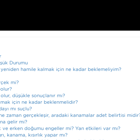
r
üşük Durumu
 yeniden hamile kalmak için ne kadar beklemeliyim?
erçek mi?
 olur?
olur, düşükle sonuçlanır mı?
lmak için ne kadar beklenmelidir?
ayı mı suçlu?
ne zaman gerçekleşir, aradaki kanamalar adet belirtisi midir
na gelir mi?
ük ve erken doğumu engeller mi? Yan etkileri var mı?
ağrı, kanama, kısırlık yapar mı?