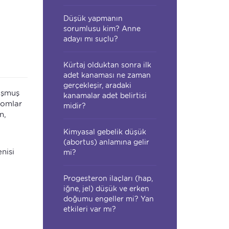
Düşük yapmanın
sorumlusu kim? Anne
adayı mı suçlu?
Kürtaj olduktan sonra ilk
adet kanaması ne zaman
gerçekleşir, aradaki
luşmuş
kanamalar adet belirtisi
zomlar
midir?
n,
Kimyasal gebelik düşük
(abortus) anlamına gelir
nisi
mi?
Progesteron ilaçları (hap,
iğne, jel) düşük ve erken
doğumu engeller mi? Yan
etkileri var mı?