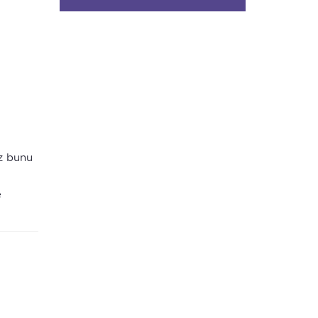
iz bunu
e