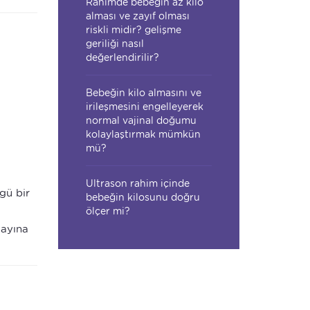
Rahimde bebeğin az kilo
alması ve zayıf olması
riskli midir? gelişme
geriliği nasıl
değerlendirilir?
Bebeğin kilo almasını ve
irileşmesini engelleyerek
normal vajinal doğumu
kolaylaştırmak mümkün
mü?
Ultrason rahim içinde
gü bir
bebeğin kilosunu doğru
ölçer mi?
dayına