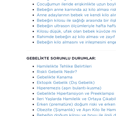
Çocuğumun ileride erişkinlikte uzun boyl
Bebeğin anne karnında az kilo alması ris
Anne adaylarının bebek ve kendi kilo alıml
Bebeğin kilosu ile sağlığı arasında bir il
Bebeğin ultrason ölçümleriyle hafta hafta
Kilosu düşük, ufak olan bebek küvöze mi 
Rahimde bebeğin az kilo alması ve zayıf ol
Bebeğin kilo almasını ve irileşmesini e
GEBELİKTE SORUNLU DURUMLAR:
Hamilelikte Tehlike Belirtileri
Riskli Gebelik Nedir?
Gebelikte Kanama
Ektopik Gebelik (Dış Gebelik)
Hiperemezis (aşırı bulantı-kusma)
Gebelikte Hipertansiyon ve Preeklampsi
İleri Yaşlarda Hamilelik ve Ortaya Çıkabi
Erken (prematüre) doğum riski ve erke
Obezite (Şişmanlık) ve Aşırı Kilo İle Hami
Bebeğin doğum kilosu ve boyu ile ilgili 