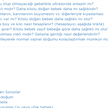
u olup olmayacağı gebelikte ultrasonda anlaşılır mı?
kli midir? Daha kilolu doğan bebek daha mı sağlıklıdır?
arını, karınlarının büyümesini vs. diğerleriyle kıyaslaması
işki var mı? Kilolu doğan bebek daha sağlıklı mı olur?
 boy ve kilo nasıl hesaplanır? (hesaplayıcı aşağıda linkte)
girer? Kilolu bebek zayıf bebeğe göre daha sağlıklı mı olur
ması riskli midir? Gelişme geriliği nasıl değerlendirilir?
ngelleyerek normal vajinal doğumu kolaylaştırmak mümkün m
len Sorunlar
n doğum
lelik
durumlar (iri veya ufak bebek)