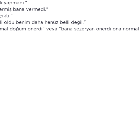
li yapmadı."
vermiş bana vermedi."
ıktı."
li oldu benim daha henüz belli değil."
rmal doğum önerdi" veya "bana sezeryan önerdi ona normal