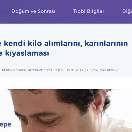
Doğum ve Sonrası
Tıbbi Bilgiler
Diğ
ARA
endi kilo alımlarını, karınlarının
e kıyaslaması
BEBEĞİN DOĞUM KİLOSU VE BOYU İLE İLGİLİ DURUMLAR (İRİ VEYA UFAK BEBEK)