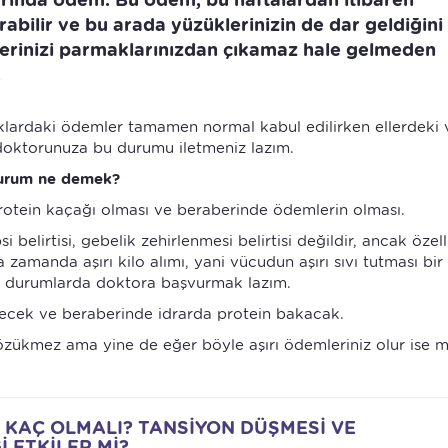
rabilir ve bu arada yüzüklerinizin de dar geldiğini
klerinizi parmaklarınızdan çıkamaz hale gelmeden
.
klardaki ödemler tamamen normal kabul edilirken ellerdeki 
 doktorunuza bu durumu iletmeniz lazım.
urum ne demek?
rotein kaçağı olması ve beraberinde ödemlerin olması.
elirtisi, gebelik zehirlenmesi belirtisi değildir, ancak özell
zamanda aşırı kilo alımı, yani vücudun aşırı sıvı tutması bir
bu durumlarda doktora başvurmak lazım.
ecek ve beraberinde idrarda protein bakacak.
özükmez ama yine de eğer böyle aşırı ödemleriniz olur ise 
İ KAÇ OLMALI? TANSİYON DÜŞMESİ VE
 ETKİLER Mİ?