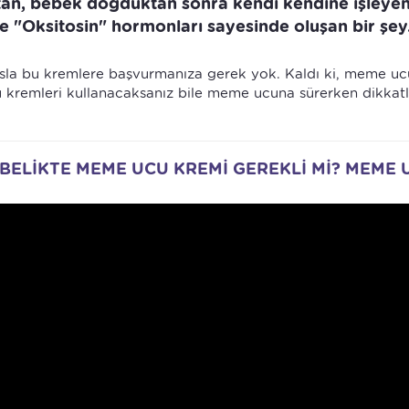
tan, bebek doğduktan sonra kendi kendine işleyen
 "Oksitosin" hormonları sayesinde oluşan bir şey
asla bu kremlere başvurmanıza gerek yok. Kaldı ki, meme uc
bu kremleri kullanacaksanız bile meme ucuna sürerken dikkatl
GEBELİKTE MEME UCU KREMİ GEREKLİ Mİ? MEME 