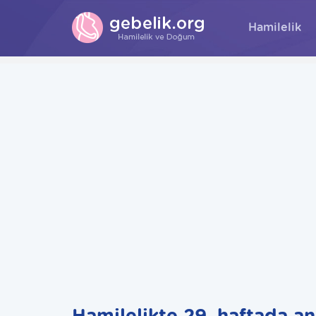
Hamilelik
Hamilelikte 29. haftada an