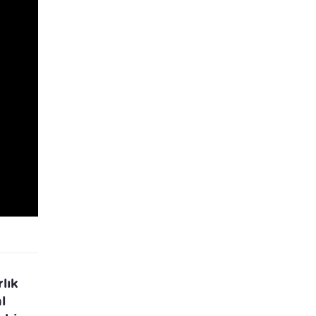
lık
l