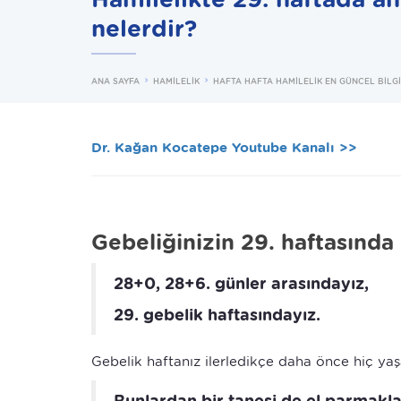
nelerdir?
ANA SAYFA
HAMİLELİK
HAFTA HAFTA HAMİLELİK EN GÜNCEL BİLG
Dr. Kağan Kocatepe Youtube Kanalı >>
Gebeliğinizin 29. haftasında
28+0, 28+6. günler arasındayız,
29. gebelik haftasındayız.
Gebelik haftanız ilerledikçe daha önce hiç yaşa
Bunlardan bir tanesi de el parmakl