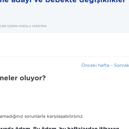
İLERİ İÇEREN VİDEOLU VERSİYON
Önceki hafta
-
Sonrak
 neler oluyor?
madığınız sorunlarla karşılaşabilirsiniz.
arında ödem. Bu ödem, bu haftalardan itibaren