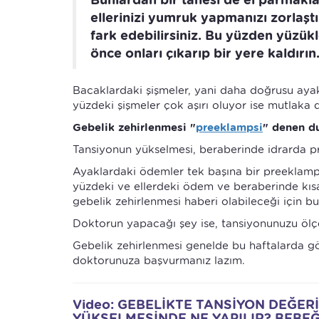
ellerinizi yumruk yapmanızı zorlaştı
fark edebilirsiniz. Bu yüzden yüzü
önce onları çıkarıp bir yere kaldırın
Bacaklardaki şişmeler, yani daha doğrusu aya
yüzdeki şişmeler çok aşırı oluyor ise mutlaka
Gebelik zehirlenmesi "
preeklampsi
" denen d
Tansiyonun yükselmesi, beraberinde idrarda p
Ayaklardaki ödemler tek başına bir preeklampsi b
yüzdeki ve ellerdeki ödem ve beraberinde kısa 
gebelik zehirlenmesi haberi olabileceği için 
Doktorun yapacağı şey ise, tansiyonunuzu ölç
Gebelik zehirlenmesi genelde bu haftalarda g
doktorunuza başvurmanız lazım.
Video: GEBELİKTE TANSİYON DEĞER
YÜKSELMESİNDE NE YAPILIR? BEBEĞİ