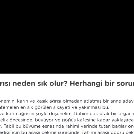
rısı neden sık olur? Herhangi bir sor
nemini karın ve kasık ağrısı olmadan atlatmış bir anne aday
temelen en sık görülen şikayeti ve yakınması bu.
e karın ağrısını şöyle düşünelim: Rahim çok ufak bir organ 
elik öncesinde, büyüyor ve göğüs kafesine kadar yaklaşac
. Tabii bu büyüme esnasında rahimi yerinde tutan bağlar on
ediği için bu aşağı çekme sürecinde, rahimi aşağı doğru çe