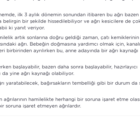
dönemde, ilk 3 aylık dönemin sonundan itibaren bu ağrı bazen
 belirgin bir şekilde hissedilebiliyor ve ağrı kesicilere de ço
bii ki yanıt veriyor.
milelik artık sonlarına doğru geldiği zaman, çatı kemiklerinin
asındaki ağrı. Bebeğin doğmasına yardımcı olmak için, kanalı
ri birbirinden ayrılırken bu, anne adayında bir ağrı kaynağı
en başlayabilir, bazen daha sonra başlayabilir, hazırlayıcı
 da yine ağrı kaynağı olabiliyor.
rı yaratabilecek, bağırsakların tembelliği gibi bir durum da 
ağrılarının hamilelikte herhangi bir soruna işaret etme olası
r soruna işaret etmeyen ağrılardır.