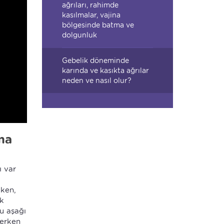
ağrıları, rahimde
kasılmalar, vajina
bölgesinde batma ve
dolgunluk
Gebelik döneminde
karında ve kasıkta ağrılar
neden ve nasıl olur?
una
ı var
iken,
ak
u aşağı
kerken