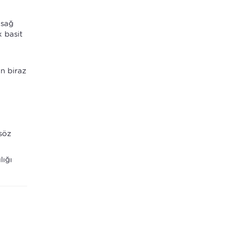
 sağ
k basit
n biraz
söz
lığı