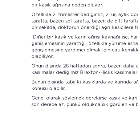
bir kasık ağrısına neden oluyor.
Özellikle 2. trimester dediğimiz, 2. üç aylık 
tarafta, bazen sol tarafta, bazen de çift tarafta
bir şekilde, doktorun önerdiği ağrı kesicilere ta
Diğer bir kasık ve karın ağrısı kaynağı ise, ha
genişlemesinin yarattığı, özellikle yürüme esn
genişlemesine yardımcı olmak için çatı kemikle
olabiliyor.
Onun dışında 28 haftadan sonra, bazen daha erk
kasılmalar dediğimiz Braxton-Hicks kasılmaları
Bunun dışında tabii ki kasıklarda ve karında ağ
konusu olabilir.
Genel olarak söylemek gerekirse kasık ve karın 
son derece az, çünkü oldukça sık görülen ve bi