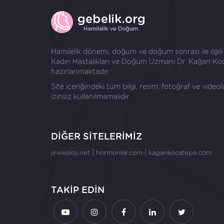
Hamilelik dönemi, doğum ve doğum sonrası ile ilgili ay
Kadın Hastalıkları ve Doğum Uzmanı
Dr. Kağan Ko
hazırlanmaktadır.
Site içeriğindeki tüm bilgi, resim, fotoğraf ve video
izinsiz kullanılmamalıdır.
DİĞER SİTELERİMİZ
|
|
jinekoloji.net
hormonlar.com
kagankocatepe.com
TAKİP EDİN