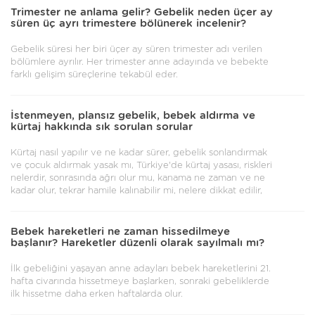
Trimester ne anlama gelir? Gebelik neden üçer ay
süren üç ayrı trimestere bölünerek incelenir?
Gebelik süresi her biri üçer ay süren trimester adı verilen
bölümlere ayrılır. Her trimester anne adayında ve bebekte
farklı gelişim süreçlerine tekabül eder.
İstenmeyen, plansız gebelik, bebek aldırma ve
kürtaj hakkında sık sorulan sorular
Kürtaj nasıl yapılır ve ne kadar sürer, gebelik sonlandırmak
ve çocuk aldırmak yasak mı, Türkiye'de kürtaj yasası, riskleri
nelerdir, sonrasında ağrı olur mu, kanama ne zaman ve ne
kadar olur, tekrar hamile kalınabilir mi, nelere dikkat edilir,
Bebek hareketleri ne zaman hissedilmeye
başlanır? Hareketler düzenli olarak sayılmalı mı?
İlk gebeliğini yaşayan anne adayları bebek hareketlerini 21.
hafta civarında hissetmeye başlarken, sonraki gebeliklerde
ilk hissetme daha erken haftalarda olur.