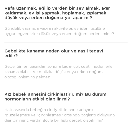
Rafa uzanmak, eğilip yerden bir şey almak, ağır
kaldırmak, ev işi yapmak, hoplamak, zıplamak
düşük veya erken doğuma yol açar mı?
Gündelik yaşamda yapılan aktiviteler, ev işleri, usulüne
uygun egzersizler düşük veya erken doğum nedeni midir?
Gebelikte kanama neden olur ve nasıl tedavi
edilir?
Gebeliğin en başından sonuna kadar çok çeşitli nedenlerle
kanama olabilir ve mutlaka düşük veya erken doğum
olacağı anlamına gelmez.
Kız bebek annesini çirkinleştirir, mi? Bu durum
hormonların etkisi olabilir mi?
Halk arasında bebeğin cinsiyeti ile anne adayının
"güzelleşmesi ve "çirkinleşmesi" arasında bağlantı olduğuna
dair bir inanç vardır. Böyle bir ilişki gerçek olabilir mi?