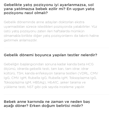
Gebelikte yatış pozisyonu iyi ayarlanmazsa, sol
yana yatılmazsa bebek ezilir mi? En uygun yatış
pozisyonu nasıl olmalı?
Gebelik döneminde anne adayları doktorları ekstra
uyarmadıkları sürece istedikleri pozisyonda yatabilirler. Yüz
üstü yatış pozisyonu zaten ileri haftalarda mümkün
olmamakla birlikte diğer yatış pozisyonlarını da takıntı haline
getirmek anlamsızdır.
Gebelik dönemi boyunca yapılan testler nelerdir?
Gebeliğin başlangıcından sonuna kadar kanda beta HCG
ölçümü, idrarda gebelik testi, tam kan, tam idrar, idrar
kültürü, TSH, kanda enfeksiyon tarama testleri (VDRL, CMV
IgG, CMV IgM, Rubella IgG, Rubella IgM, Toksoplazma IgG,
Toksoplazma IgM, HBSAg), HbA1C, şeker tarama ve
yükleme testi, NST gibi çok sayıda inceleme yapılır.
Bebek anne karnında ne zaman ve neden baş
aşağı döner? Erken doğum belirtisi midir?