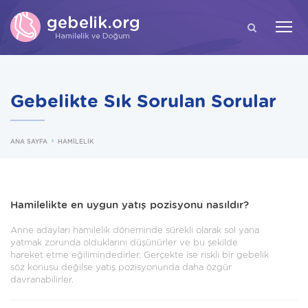
ARA
Gebelikte Sık Sorulan Sorular
ANA SAYFA
HAMİLELİK
Hamilelikte en uygun yatış pozisyonu nasıldır?
Anne adayları hamilelik döneminde sürekli olarak sol yana
yatmak zorunda olduklarını düşünürler ve bu şekilde
hareket etme eğilimindedirler. Gerçekte ise riskli bir gebelik
söz konusu değilse yatış pozisyonunda daha özgür
davranabilirler.