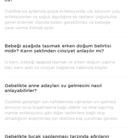
mi?
Özellikle kış aylarında gripal enfeksiyonlar, üst solunum yolu
enfeksiyonları ve soğuk algınlığına sık rastlanır, çoğunlukla
genel önlemler dışında tedavi gerektirmez ve bebeğe
zarar verme ihtimali azdır.
Bebeği aşağıda taşımak erken doğum belirtisi
midir? Karın şeklinden cinsiyet anlaşılır mı?
İç karın, bebeği aşağıda taşımak ve erken doğum yapma
riski, karın şekli ve cinsiyet bağlantısı hakkında bilgiler
Gebelikte anne adayları su gelmesini nasıl
anlayabilirler?
Özellikle gebeliğin son haftalarında vajinadan sıvı gelmesi
amniyon sıvısı boşalmasına bağlı olabilir ve idrar kaçırma,
mantar enfeksiyonu gibi diğer nedenlere bağlı olup
olmadığının araştırılması için doktora baş vurulması gerekir.
Gebelikte bıçak saplanması tarzında ağrıların