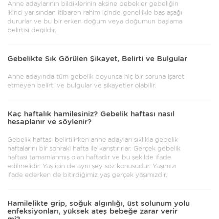
Anne adaylarının bildiklerinin aksine bebekler gebeliğin
ikinci yarısından itibaren rahim içinde genellikle baş aşağı
dururlar ve bu bir erken doğum veya doğumun başlama
belirtisi değildir.
Gebelikte Sık Görülen Şikayet, Belirti ve Bulgular
Anne adayında tüm gebelik boyunca hiç bir soruna işaret
etmeyen belirti ve bulgular ve şikayetler olabilir.
Kaç haftalık hamilesiniz? Gebelik haftası nasıl
hesaplanır ve söylenir?
Gebelik haftası belirtilirken anne adayları sıklıkla gebelik
haftalarını bir sonraki hafta ile karıştırırlar. Gerçek gebelik
haftası tamamlanmış olan haftadır ve bu şekilde ifade
edilmelidir. Yaş için de aynı şey söz konusudur. Yaşımızı
ifade ederken de bitirdiğimiz yaş gerçek yaşımızdır.
Hamilelikte grip, soğuk algınlığı, üst solunum yolu
enfeksiyonları, yüksek ateş bebeğe zarar verir