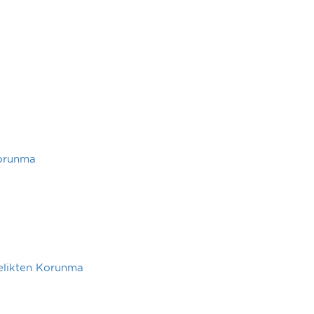
Korunma
belikten Korunma