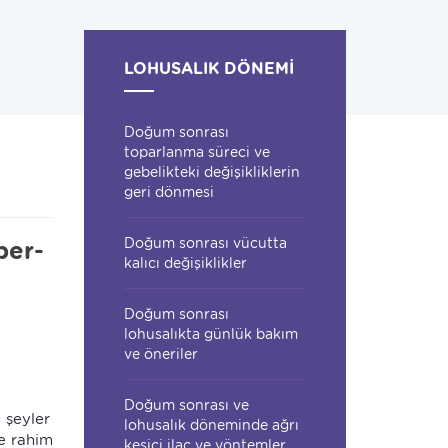
LOHUSALIK DÖNEMI
Doğum sonrası
toparlanma süreci ve
gebelikteki değişikliklerin
geri dönmesi
Doğum sonrası vücutta
per-
kalıcı değişiklikler
Doğum sonrası
lohusalıkta günlük bakım
ve öneriler
Doğum sonrası ve
 şeyler
lohusalık döneminde ağrı
de rahim
kesici ilaç ve yöntemler