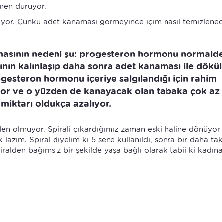
amen duruyor.
liyor. Çünkü adet kanaması görmeyince içim nasıl temizlene
masının nedeni şu: progesteron hormonu normald
ının kalınlaşıp daha sonra adet kanaması ile dökü
rogesteron hormonu içeriye salgılandığı için rahim
lıyor ve o yüzden de kanayacak olan tabaka çok az
miktarı oldukça azalıyor.
den olmuyor. Spirali çıkardığımız zaman eski haline dönüyo
 lazım. Spiral diyelim ki 5 sene kullanıldı, sonra bir daha tak
ralden bağımsız bir şekilde yaşa bağlı olarak tabii ki kadın