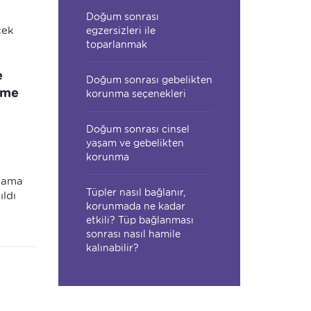
Doğum sonrası
cek
egzersizleri ile
toparlanmak
e
Doğum sonrası gebelikten
lme
korunma seçenekleri
Doğum sonrası cinsel
yaşam ve gebelikten
korunma
r ama
Tüpler nasıl bağlanır,
ıldı
korunmada ne kadar
a
etkili? Tüp bağlanması
sonrası nasıl hamile
kalınabilir?