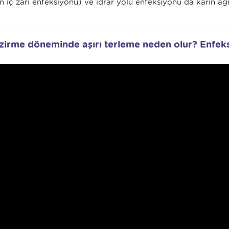
iç zarı enfeksiyonu) ve idrar yolu enfeksiyonu da karın ağr
zirme döneminde aşırı terleme neden olur? Enfek