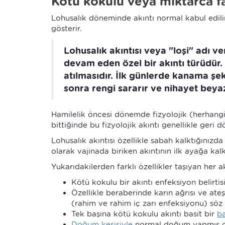
Kötü kokulu veya miktarca fa
Lohusalık döneminde akıntı normal kabul edilir
gösterir.
Lohusalık akıntısı veya "loşi" adı 
devam eden özel bir akıntı türüdür. 
atılmasıdır. İlk günlerde kanama şe
sonra rengi sararır ve nihayet beyaz
Hamilelik öncesi dönemde fizyolojik (herhangi
bittiğinde bu fizyolojik akıntı genellikle geri d
Lohusalık akıntısı özellikle sabah kalktığınız
olarak vajinada biriken akıntının ilk ayağa kal
Yukarıdakilerden farklı özellikler taşıyan her a
Kötü kokulu bir akıntı enfeksiyon belirtisi
Özellikle beraberinde karın ağrısı ve ate
(rahim ve rahim iç zarı enfeksiyonu) söz
Tek başına kötü kokulu akıntı basit bir
ba
Doğum kesisiyle
normal doğum yapmış ola