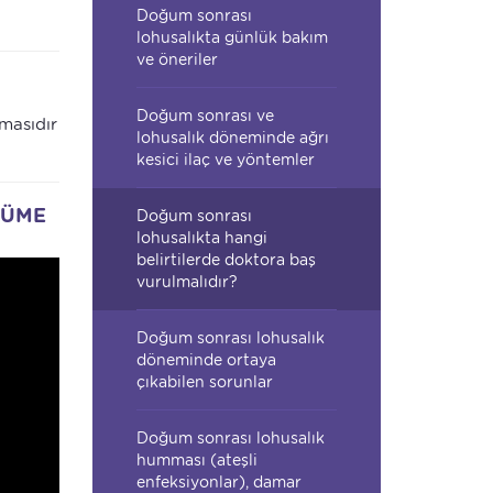
Doğum sonrası
lohusalıkta günlük bakım
ve öneriler
Doğum sonrası ve
lmasıdır
lohusalık döneminde ağrı
kesici ilaç ve yöntemler
ŞÜME
Doğum sonrası
lohusalıkta hangi
belirtilerde doktora baş
vurulmalıdır?
Doğum sonrası lohusalık
döneminde ortaya
çıkabilen sorunlar
Doğum sonrası lohusalık
humması (ateşli
enfeksiyonlar), damar