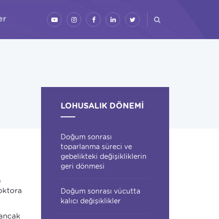
er
LOHUSALIK DÖNEMI
Doğum sonrası
toparlanma süreci ve
gebelikteki değişikliklerin
geri dönmesi
a
oktora
Doğum sonrası vücutta
kalıcı değişiklikler
 ancak