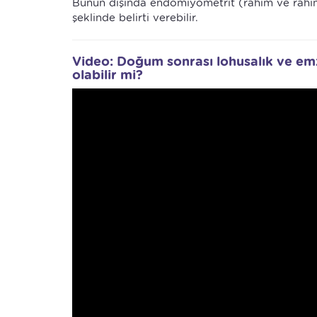
Bunun dışında endomiyometrit (rahim ve rahim 
şeklinde belirti verebilir.
Video: Doğum sonrası lohusalık ve em
olabilir mi?