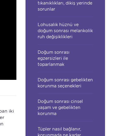
tıkanıklıkları, dikiş yerinde
sorunlar
Lohusalık hüznü ve
doğum sonrası melankolik
ruh değişiklikleri
Doğum sonrası
egzersizleri ile
toparlanmak
Doğum sonrası gebelikten
korunma seçenekleri
Doğum sonrası cinsel
yaşam ve gebelikten
pan iki
korunma
er
un
Tüpler nasıl bağlanır,
korunmada ne kadar