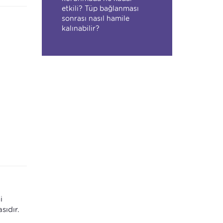
etkili? Tüp bağlanması
sonrası nasıl hamile
kalınabilir?
i
sıdır.