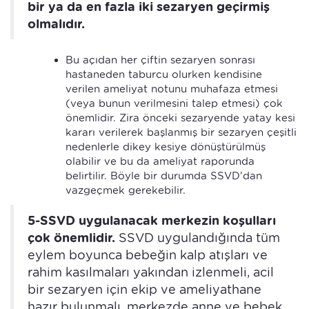
bir ya da en fazla iki sezaryen geçirmiş
olmalıdır.
Bu açıdan her çiftin sezaryen sonrası
hastaneden taburcu olurken kendisine
verilen ameliyat notunu muhafaza etmesi
(veya bunun verilmesini talep etmesi) çok
önemlidir. Zira önceki sezaryende yatay kesi
kararı verilerek başlanmış bir sezaryen çeşitli
nedenlerle dikey kesiye dönüştürülmüş
olabilir ve bu da ameliyat raporunda
belirtilir. Böyle bir durumda SSVD'dan
vazgeçmek gerekebilir.
5-SSVD uygulanacak merkezin koşulları
çok önemlidir.
SSVD uygulandığında tüm
eylem boyunca bebeğin kalp atışları ve
rahim kasılmaları yakından izlenmeli, acil
bir sezaryen için ekip ve ameliyathane
hazır bulunmalı, merkezde anne ve bebek