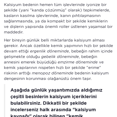
Kalsiyum bedenin hemen tüm işlevlerinde iyonize bir
şekilde (yani "kanda çözünmüş" olarak) tepkimelerde,
kasların kasılma işlevlerinde, kanın pıhtılaşmasının
sağlanmasında, ya da kompakt bir şekilde kemiklerin
ve dişlerin yapısında önemli roller üstlenen yaşamsal bir
maddedir.
Her bireyin günlük belli miktarlarda kalsiyum alması
gerekir. Ancak özellikle kemik yapımının hızlı bir şekilde
devam ettiği
ergenlik döneminde
, bebeğin rahim içinde
gelişmekte olduğu
gebelik döneminde
, bebeğin
annesini emerek büyüdüğü
emzirme döneminde
ve
kemik yapılarının nispeten hızlı bir şekilde "erime"
riskinin arttığı
menopoz döneminde
bedenin kalsiyum
dengesinin korunması olağanüstü önem taşır.
Aşağıda günlük yaşantımızda aldığımız
çeşitli besinlerin kalsiyum içeriklerini
bulabilirsiniz. Dikkatli bir şekilde
incelerseniz halk arasında "kalsiyum
kaynağı" olarak bilinen "kemik