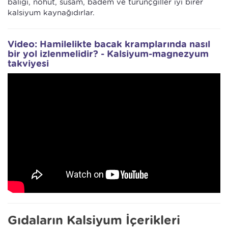
balığı, nohut, susam, badem ve turunçgiller iyi birer
kalsiyum kaynağıdırlar.
Video: Hamilelikte bacak kramplarında nasıl
bir yol izlenmelidir? - Kalsiyum-magnezyum
takviyesi
Gıdaların Kalsiyum İçerikleri