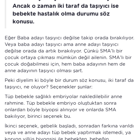
Ancak o zaman iki taraf da taşıyıcı ise
bebekte hastalık olma durumu söz
konusu.
Eğer Baba adayı taşıyıcı değilse takip orada bırakılıyor.
Veya baba adayı taşıyıcı ama anne adayı taşıyıcı
değilse orada da artık bırakılıyor. Çünkü SMA'lı bir
çocuk ortaya çıkması mümkün değil ailenin. SMA'lı bir
çocuk doğabilmesi için, hem baba adayının hem de
anne adayının taşıyıcı olması şart.
Peki diyelim ki böyle bir durum söz konusu, iki taraf da
taşıyıcı, ne oluyor? Seçenekler şunlar:
Tüp bebekle sağlıklı embriyolar nakledilebilir anne
rahmine. Tüp bebekle embriyo oluştuktan sonra
onlardan böyle biyopsi alınıyor ve onlarda SMA
bakılıyor, birinci seçenek bu.
İkinci seçenek, gebelik başladı, sonradan farkına varıldı
veya ve anne adayı tüp bebek yaptırmak istemedi, ya
koryon villüs biyopsisi ile bebekten, bebeğin