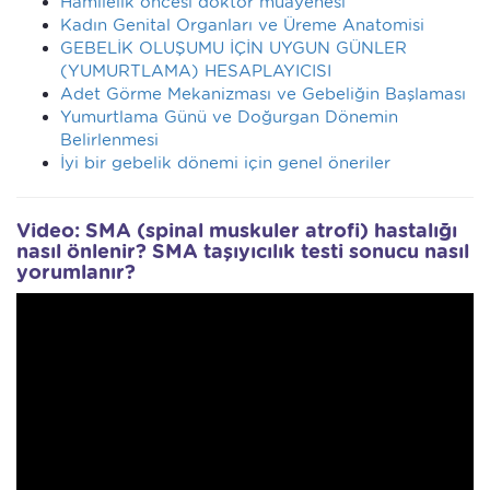
Hamilelik öncesi doktor muayenesi
Kadın Genital Organları ve Üreme Anatomisi
GEBELİK OLUŞUMU İÇİN UYGUN GÜNLER
(YUMURTLAMA) HESAPLAYICISI
Adet Görme Mekanizması ve Gebeliğin Başlaması
Yumurtlama Günü ve Doğurgan Dönemin
Belirlenmesi
İyi bir gebelik dönemi için genel öneriler
Video: SMA (spinal muskuler atrofi) hastalığı
nasıl önlenir? SMA taşıyıcılık testi sonucu nasıl
yorumlanır?