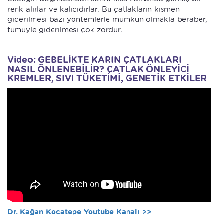
renk alırlar ve kalıcıdırlar. Bu çatlakların kısmen
giderilmesi bazı yöntemlerle mümkün olmakla beraber,
tümüyle giderilmesi çok zordur.
Video: GEBELİKTE KARIN ÇATLAKLARI
NASIL ÖNLENEBİLİR? ÇATLAK ÖNLEYİCİ
KREMLER, SIVI TÜKETİMİ, GENETİK ETKİLER
Dr. Kağan Kocatepe Youtube Kanalı >>