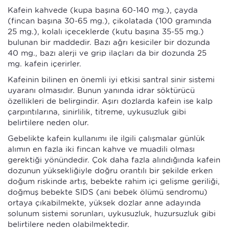
Kafein kahvede (kupa başına 60-140 mg.), çayda
(fincan başına 30-65 mg.), çikolatada (100 gramında
25 mg.), kolalı içeceklerde (kutu başına 35-55 mg.)
bulunan bir maddedir. Bazı ağrı kesiciler bir dozunda
40 mg., bazı alerji ve grip ilaçları da bir dozunda 25
mg. kafein içerirler.
Kafeinin bilinen en önemli iyi etkisi santral sinir sistemi
uyaranı olmasıdır. Bunun yanında idrar söktürücü
özellikleri de belirgindir. Aşırı dozlarda kafein ise kalp
çarpıntılarına, sinirlilik, titreme, uykusuzluk gibi
belirtilere neden olur.
Gebelikte kafein kullanımı ile ilgili çalışmalar günlük
alımın en fazla iki fincan kahve ve muadili olması
gerektiği yönündedir. Çok daha fazla alındığında kafein
dozunun yüksekliğiyle doğru orantılı bir şekilde erken
doğum riskinde artış, bebekte rahim içi gelişme geriliği,
doğmuş bebekte SIDS (ani bebek ölümü sendromu)
ortaya çıkabilmekte, yüksek dozlar anne adayında
solunum sistemi sorunları, uykusuzluk, huzursuzluk gibi
belirtilere neden olabilmektedir.