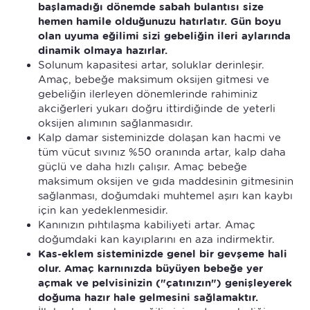
başlamadığı dönemde sabah bulantısı size
hemen hamile olduğunuzu hatırlatır. Gün boyu
olan uyuma eğilimi sizi gebeliğin ileri aylarında
dinamik olmaya hazırlar.
Solunum kapasitesi artar, soluklar derinleşir.
Amaç, bebeğe maksimum oksijen gitmesi ve
gebeliğin ilerleyen dönemlerinde rahiminiz
akciğerleri yukarı doğru ittirdiğinde de yeterli
oksijen alımının sağlanmasıdır.
Kalp damar sisteminizde dolaşan kan hacmi ve
tüm vücut sıvınız %50 oranında artar, kalp daha
güçlü ve daha hızlı çalışır. Amaç bebeğe
maksimum oksijen ve gıda maddesinin gitmesinin
sağlanması, doğumdaki muhtemel aşırı kan kaybı
için kan yedeklenmesidir.
Kanınızın pıhtılaşma kabiliyeti artar. Amaç
doğumdaki kan kayıplarını en aza indirmektir.
Kas-eklem sisteminizde genel bir gevşeme hali
olur. Amaç karnınızda büyüyen bebeğe yer
açmak ve pelvisinizin ("çatınızın") genişleyerek
doğuma hazır hale gelmesini sağlamaktır.