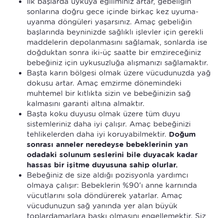
İlk başlarda uykuya eğiliminiz artar, gebeliğin
sonlarına doğru gece içinde birkaç kez uyuma-
uyanma döngüleri yaşarsınız. Amaç gebeliğin
başlarında beyninizde sağlıklı işlevler için gerekli
maddelerin depolanmasını sağlamak, sonlarda ise
doğduktan sonra iki-üç saatte bir emzireceğiniz
bebeğiniz için uykusuzluğa alışmanızı sağlamaktır.
Başta karın bölgesi olmak üzere vücudunuzda yağ
dokusu artar. Amaç emzirme dönemindeki
muhtemel bir kıtlıkta sizin ve bebeğinizin sağ
kalmasını garanti altına almaktır.
Başta koku duyusu olmak üzere tüm duyu
sistemleriniz daha iyi çalışır. Amaç bebeğinizi
tehlikelerden daha iyi koruyabilmektir.
Doğum
sonrası anneler neredeyse bebeklerinin yan
odadaki solunum seslerini bile duyacak kadar
hassas bir işitme duyusuna sahip olurlar.
Bebeğiniz de size aldığı pozisyonla yardımcı
olmaya çalışır: Bebeklerin %90'ı anne karnında
vücutlarını sola döndürerek yatarlar. Amaç
vücudunuzun sağ yanında yer alan büyük
toplardamarlara baskı olmasını engellemektir. Siz