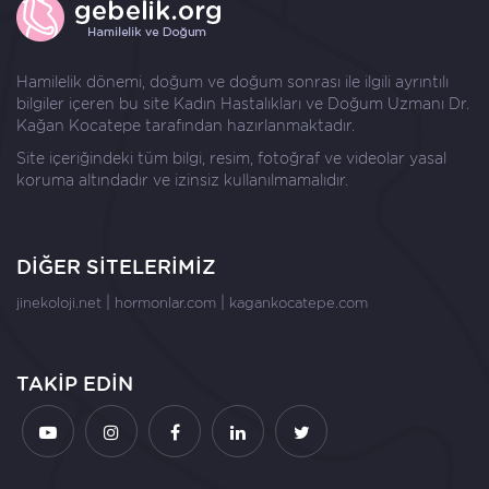
Hamilelik dönemi, doğum ve doğum sonrası ile ilgili ayrıntılı
bilgiler içeren bu site Kadın Hastalıkları ve Doğum Uzmanı
Dr.
Kağan Kocatepe
tarafından hazırlanmaktadır.
Site içeriğindeki tüm bilgi, resim, fotoğraf ve videolar yasal
koruma altındadır ve izinsiz kullanılmamalıdır.
DİĞER SİTELERİMİZ
|
|
jinekoloji.net
hormonlar.com
kagankocatepe.com
TAKİP EDİN