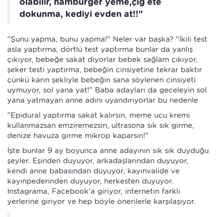
olabilir, hamburger yeme,çiğ ete
dokunma, kediyi evden at!!"
"Şunu yapma, bunu yapma!" Neler var başka? "İkili test
asla yaptırma, dörtlü test yaptırma bunlar da yanlış
çıkıyor, bebeğe sakat diyorlar bebek sağlam çıkıyor,
şeker testi yaptırma, bebeğin cinsiyetine tekrar baktır
çünkü karın şekliyle bebeğin sana söylenen cinsiyeti
uymuyor, sol yana yat!" Baba adayları da geceleyin sol
yana yatmayan anne adını uyandırıyorlar bu nedenle
"Epidural yaptırma sakat kalırsın, meme ucu kremi
kullanmazsan emziremezsin, ultrasona sık sık girme,
denize havuza girme mikrop kaparsın!"
İşte bunlar 9 ay boyunca anne adayının sık sık duyduğu
şeyler. Eşinden duyuyor, arkadaşlarından duyuyor,
kendi anne babasından duyuyor, kayınvalide ve
kayınpederinden duyuyor, herkesten duyuyor.
Instagrama, Facebook'a giriyor, internetin farklı
yerlerine giriyor ve hep böyle önerilerle karşılaşıyor.