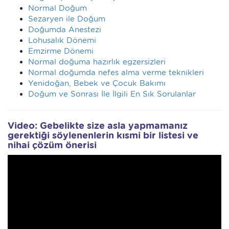
Normal Doğum
Sezaryen ile Doğum
Doğumda Anestezi
Lohusalık Dönemi
Emzirme Dönemi
Normal doğuma hazırlık egzersizleri
Normal doğumda nefes alma verme teknikleri
Yenidoğan, Bebek ve Çocuk Bakımı
Doğum ve Sonrası İle İlgili En Sık Sorulanlar
Video: Gebelikte size asla yapmamanız
gerektiği söylenenlerin kısmi bir listesi ve
nihai çözüm önerisi