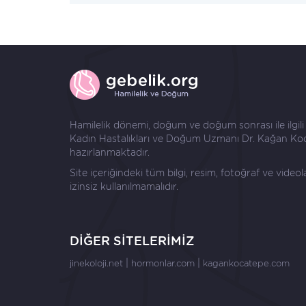
Hamilelik dönemi, doğum ve doğum sonrası ile ilgili ay
Kadın Hastalıkları ve Doğum Uzmanı
Dr. Kağan Ko
hazırlanmaktadır.
Site içeriğindeki tüm bilgi, resim, fotoğraf ve video
izinsiz kullanılmamalıdır.
DİĞER SİTELERİMİZ
|
|
jinekoloji.net
hormonlar.com
kagankocatepe.com