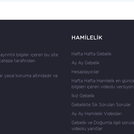
HAMİLELİK
Hafta Hafta Gebelik
rıntılı bilgiler içeren bu site
catepe
tarafından
Ay Ay Gebelik
Hesaplayıcılar
lar yasal koruma altındadır ve
Hafta Hafta Hamilelik en günce
bilgileri içeren videolu versiyon
İkiz Gebelik
Gebelikte Sık Sorulan Sorular
Ay Ay Hamilelik Videoları
Gebelik ve Doğumla ilgili sorul
videolu yanıtlar