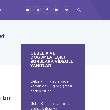
er
et
GEBELIK VE
DOĞUMLA ILGILI
SORULARA VIDEOLU
YANITLAR
Gebeliğin ilk aylarında
karnın davul gibi şişmesi
neden olur?
 bir
Gebeliğin son aylarında
göğüs kafesi ve