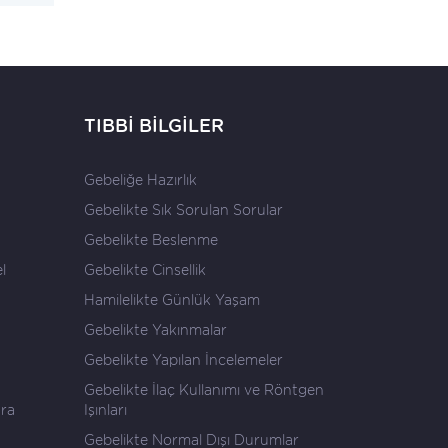
TIBBİ BİLGİLER
Gebeliğe Hazırlık
Gebelikte Sık Sorulan Sorular
Gebelikte Beslenme
l
Gebelikte Cinsellik
Hamilelikte Günlük Yaşam
Gebelikte Yakınmalar
Gebelikte Yapılan İncelemeler
Gebelikte İlaç Kullanımı ve Röntgen
ara
Işınları
Gebelikte Normal Dışı Durumlar