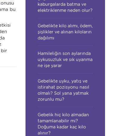
 konusu
kaburgalarda batma ve
 ama bu
elektriklenme neden olur?
tkisi
Gebelikte kilo alımı, ödem,
den
şişlikler ve alınan kiloların
 da
dağılımı
z
 bir
Hamileliğin son aylarında
.
uykusuzluk ve sık uyanma
ne işe yarar
Gebelikte uyku, yatış ve
istirahat pozisyonu nasıl
olmalı? Sol yana yatmak
zorunlu mu?
Gebelik hiç kilo almadan
tamamlanabilir mi?
Doğuma kadar kaç kilo
alınır?