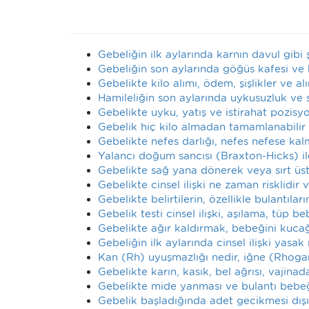
Gebeliğin ilk aylarında karnın davul gibi
Gebeliğin son aylarında göğüs kafesi ve
Gebelikte kilo alımı, ödem, şişlikler ve alı
Hamileliğin son aylarında uykusuzluk ve 
Gebelikte uyku, yatış ve istirahat pozis
Gebelik hiç kilo almadan tamamlanabilir
Gebelikte nefes darlığı, nefes nefese ka
Yalancı doğum sancısı (Braxton-Hicks) ile
Gebelikte sağ yana dönerek veya sırt ü
Gebelikte cinsel ilişki ne zaman risklidir v
Gebelikte belirtilerin, özellikle bulantı
Gebelik testi cinsel ilişki, aşılama, tüp 
Gebelikte ağır kaldırmak, bebeğini kucağ
Gebeliğin ilk aylarında cinsel ilişki yasak
Kan (Rh) uyuşmazlığı nedir, iğne (Rhoga
Gebelikte karın, kasık, bel ağrısı, vajin
Gebelikte mide yanması ve bulantı bebeğ
Gebelik başladığında adet gecikmesi dışın