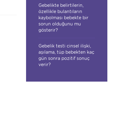
Gebelikte belirtilerin,
özellikle bulantıların
kaybolması bebekte bir
sorun olduğunu mu
gösterir?
Gebelik testi cinsel ilişki,
aşılama, tüp bebekten kaç
gün sonra pozitif sonuç
verir?