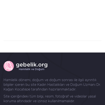
Hamilelik dönemi, doğum ve doğum sonrası ile ilgili ayrıntılı
bilgiler içeren bu site Kadın Hastalıkları ve Doğum Uzmanı
Dr.
Kağan Kocatepe
tarafından hazırlanmaktadır.
Site içeriğindeki tüm bilgi, resim, fotoğraf ve videolar yasal
koruma altındadır ve izinsiz kullanılmamalıdır.