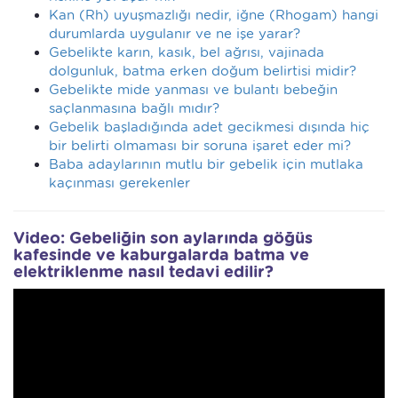
Kan (Rh) uyuşmazlığı nedir, iğne (Rhogam) hangi
durumlarda uygulanır ve ne işe yarar?
Gebelikte karın, kasık, bel ağrısı, vajinada
dolgunluk, batma erken doğum belirtisi midir?
Gebelikte mide yanması ve bulantı bebeğin
saçlanmasına bağlı mıdır?
Gebelik başladığında adet gecikmesi dışında hiç
bir belirti olmaması bir soruna işaret eder mi?
Baba adaylarının mutlu bir gebelik için mutlaka
kaçınması gerekenler
Video: Gebeliğin son aylarında göğüs
kafesinde ve kaburgalarda batma ve
elektriklenme nasıl tedavi edilir?