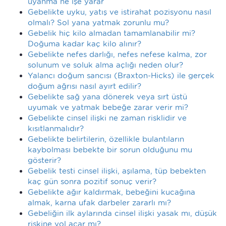
uyanma ne işe yarar
Gebelikte uyku, yatış ve istirahat pozisyonu nasıl
olmalı? Sol yana yatmak zorunlu mu?
Gebelik hiç kilo almadan tamamlanabilir mi?
Doğuma kadar kaç kilo alınır?
Gebelikte nefes darlığı, nefes nefese kalma, zor
solunum ve soluk alma açlığı neden olur?
Yalancı doğum sancısı (Braxton-Hicks) ile gerçek
doğum ağrısı nasıl ayırt edilir?
Gebelikte sağ yana dönerek veya sırt üstü
uyumak ve yatmak bebeğe zarar verir mi?
Gebelikte cinsel ilişki ne zaman risklidir ve
kısıtlanmalıdır?
Gebelikte belirtilerin, özellikle bulantıların
kaybolması bebekte bir sorun olduğunu mu
gösterir?
Gebelik testi cinsel ilişki, aşılama, tüp bebekten
kaç gün sonra pozitif sonuç verir?
Gebelikte ağır kaldırmak, bebeğini kucağına
almak, karna ufak darbeler zararlı mı?
Gebeliğin ilk aylarında cinsel ilişki yasak mı, düşük
riskine yol açar mı?