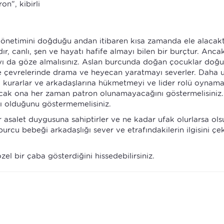
ron", kibirli
netimini doğduğu andan itibaren kısa zamanda ele alacaktı
r, canlı, şen ve hayatı hafife almayı bilen bir burçtur. Anca
ayı da göze almalısınız. Aslan burcunda doğan çocuklar doğ
e çevrelerinde drama ve heyecan yaratmayı severler. Daha 
uk kurarlar ve arkadaşlarına hükmetmeyi ve lider rolü oynama
 ancak ona her zaman patron olunamayacağını göstermelisiniz
ı olduğunu göstermemelisiniz.
r asalet duygusuna sahiptirler ve ne kadar ufak olurlarsa ols
an burcu bebeği arkadaşlığı sever ve etrafındakilerin ilgisini ç
özel bir çaba gösterdiğini hissedebilirsiniz.