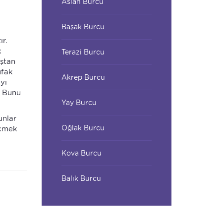
Aslan Burcu
Başak Burcu
r.
k
Terazi Burcu
uştan
ufak
Akrep Burcu
yı
. Bunu
Yay Burcu
unlar
Oğlak Burcu
ekmek
Kova Burcu
Balık Burcu