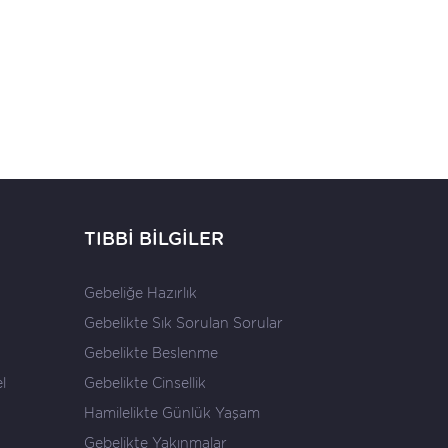
TIBBİ BİLGİLER
Gebeliğe Hazırlık
Gebelikte Sık Sorulan Sorular
Gebelikte Beslenme
l
Gebelikte Cinsellik
Hamilelikte Günlük Yaşam
Gebelikte Yakınmalar