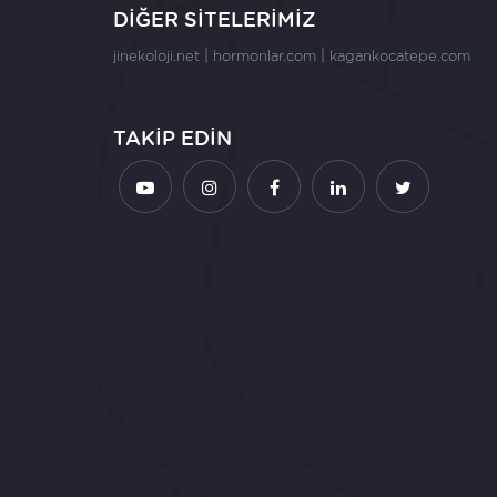
DİĞER SİTELERİMİZ
|
|
jinekoloji.net
hormonlar.com
kagankocatepe.com
TAKİP EDİN