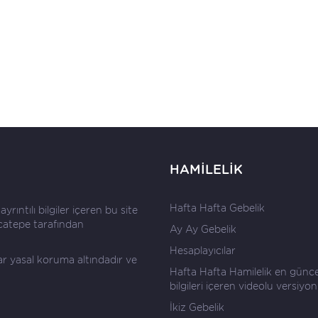
HAMİLELİK
Hafta Hafta Gebelik
rıntılı bilgiler içeren bu site
catepe
tarafından
Ay Ay Gebelik
Hesaplayıcılar
lar yasal koruma altındadır ve
Hafta Hafta Hamilelik en günce
bilgileri içeren videolu versiyon
İkiz Gebelik