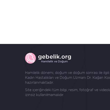
Hamilelik dönemi, doğum ve doğum sonrası ile ilgili ay
Kadın Hastalıkları ve Doğum Uzmanı
Dr. Kağan Ko
hazırlanmaktadır.
Site içeriğindeki tüm bilgi, resim, fotoğraf ve video
izinsiz kullanılmamalıdır.