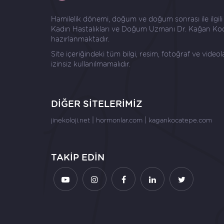
Hamilelik dönemi, doğum ve doğum sonrası ile ilgili ay
Kadın Hastalıkları ve Doğum Uzmanı
Dr. Kağan Ko
hazırlanmaktadır.
Site içeriğindeki tüm bilgi, resim, fotoğraf ve video
izinsiz kullanılmamalıdır.
DİĞER SİTELERİMİZ
|
|
jinekoloji.net
hormonlar.com
kagankocatepe.com
TAKİP EDİN