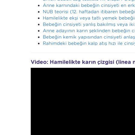
Anne karnındaki bebeğin cinsiyeti en erk
NUB teorisi (12. haftadan itibaren bebeğ
Hamilelikte ekşi veya tatlı yemek bebeğin
Bebeğin cinsiyeti yanlış bakılmış veya ik
Anne adayının karın şeklinden bebeğin cin
Bebeğin kemik yapısından cinsiyeti anlaşı
Rahimdeki bebeğin kalp atış hızı ile cins
Video: Hamilelikte karın çizgisi (linea 