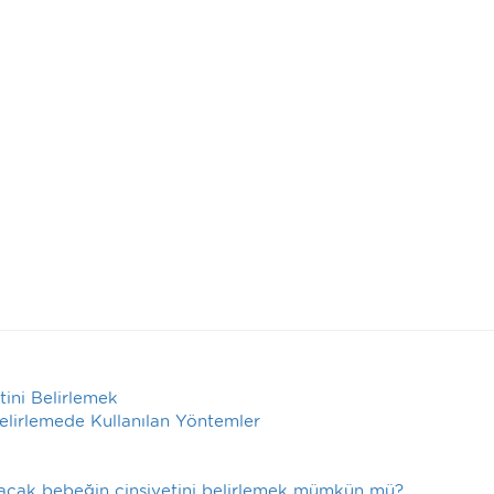
ini Belirlemek
lirlemede Kullanılan Yöntemler
ğacak bebeğin cinsiyetini belirlemek mümkün mü?