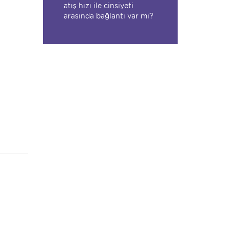
atış hızı ile cinsiyeti
arasında bağlantı var mı?