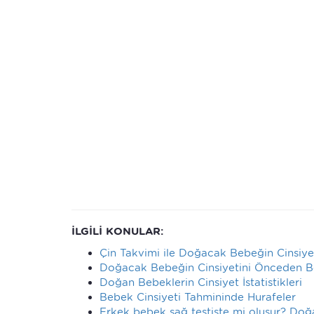
İLGİLİ KONULAR:
Çin Takvimi ile Doğacak Bebeğin Cinsiyet
Doğacak Bebeğin Cinsiyetini Önceden Be
Doğan Bebeklerin Cinsiyet İstatistikleri
Bebek Cinsiyeti Tahmininde Hurafeler
Erkek bebek sağ testiste mi oluşur? Do