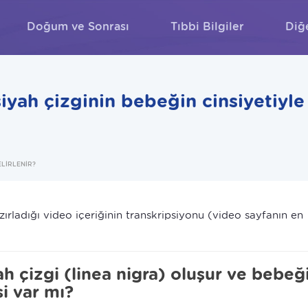
Doğum ve Sonrası
Tıbbi Bilgiler
Diğ
ARA
iyah çizginin bebeğin cinsiyetiyle
ELİRLENİR?
ırladığı video içeriğinin transkripsiyonu (video sayfanın en
h çizgi (linea nigra) oluşur ve bebeğ
si var mı?