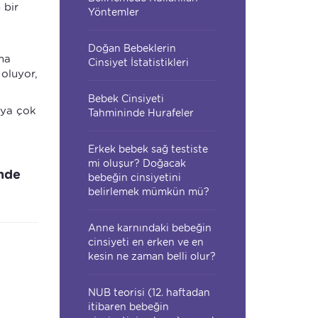
 bir
Yöntemler
Doğan Bebeklerin
ma
Cinsiyet İstatistikleri
 oluyor,
Bebek Cinsiyeti
eya çok
Tahmininde Hurafeler
Erkek bebek sağ testiste
mi oluşur? Doğacak
inde
bebeğin cinsiyetini
belirlemek mümkün mü?
Anne karnındaki bebeğin
cinsiyeti en erken ve en
kesin ne zaman belli olur?
NUB teorisi (12. haftadan
itibaren bebeğin