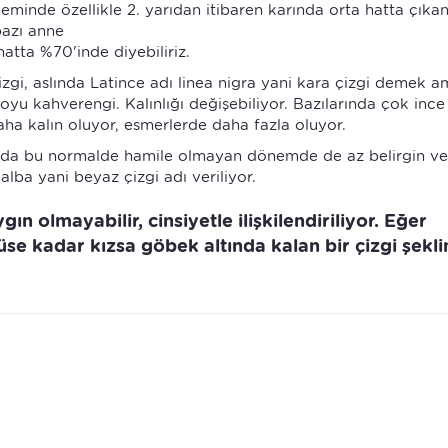
eminde özellikle 2. yarıdan itibaren karında orta hatta çıkan
bazı anne
hatta %70'inde diyebiliriz.
zgi, aslında Latince adı linea nigra yani kara çizgi demek a
oyu kahverengi. Kalınlığı değişebiliyor. Bazılarında çok ince
aha kalın oluyor, esmerlerde daha fazla oluyor.
lında bu normalde hamile olmayan dönemde de az belirgin v
alba yani beyaz çizgi adı veriliyor.
ın olmayabilir, cinsiyetle ilişkilendiriliyor. Eğer
e kadar kızsa göbek altında kalan bir çizgi şekl